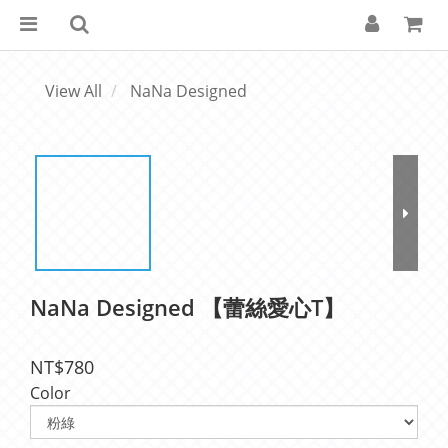
View All
NaNa Designed
NaNa Designed 【蕾絲愛心T】
NT$780
Color