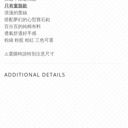
只有童裝款
浪漫的蕾絲
搭配夢幻的心型寶石釦
百分百的純棉布料
透氣舒適好手感
粉綠 粉藍 粉紅 三色可選
選購時請特別注意尺寸
⚠
ADDITIONAL DETAILS