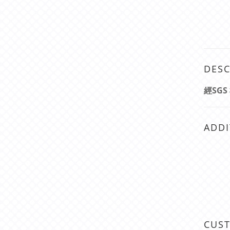
DESC
經SG
ADDI
CUS