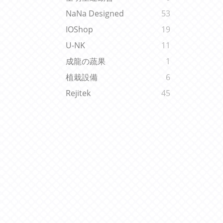
NaNa Designed
53
IOShop
19
U-NK
11
成龍の蔬果
1
植栽設備
6
Rejitek
45