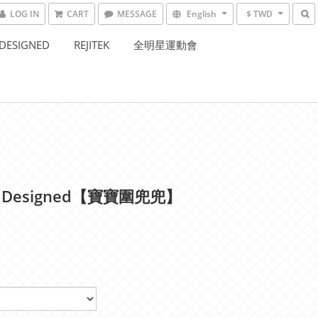
LOG IN
CART
MESSAGE
English
$ TWD
DESIGNED
REJITEK
全明星運動會
 Designed【寶寶圍兜兜】