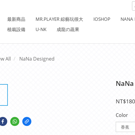
最新商品
MR.PLAYER 綜藝玩很大
IOSHOP
NANA 
植栽設備
U-NK
成龍の蔬果
ew All
NaNa Designed
NaNa
NT$180
Color