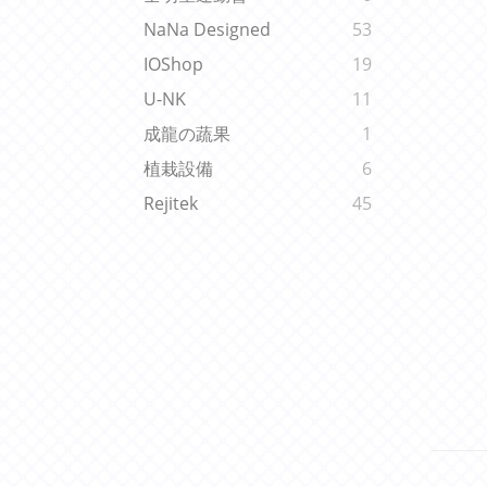
NaNa Designed
53
IOShop
19
U-NK
11
成龍の蔬果
1
植栽設備
6
Rejitek
45