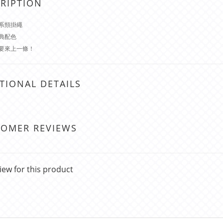
RIPTION
系頸掛繩
典配色
要來上一條！
TIONAL DETAILS
TOMER REVIEWS
iew for this product