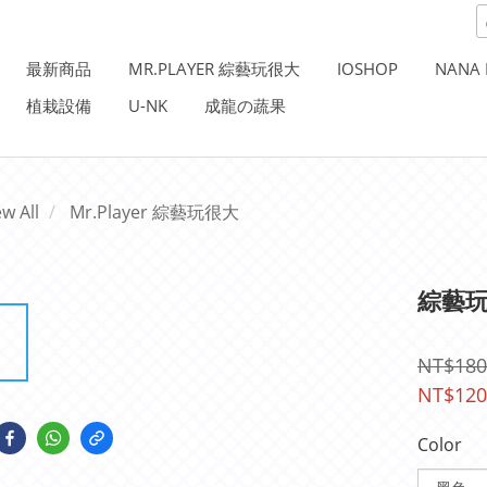
最新商品
MR.PLAYER 綜藝玩很大
IOSHOP
NANA 
植栽設備
U-NK
成龍の蔬果
ew All
Mr.Player 綜藝玩很大
綜藝玩
NT$180
NT$120
Color