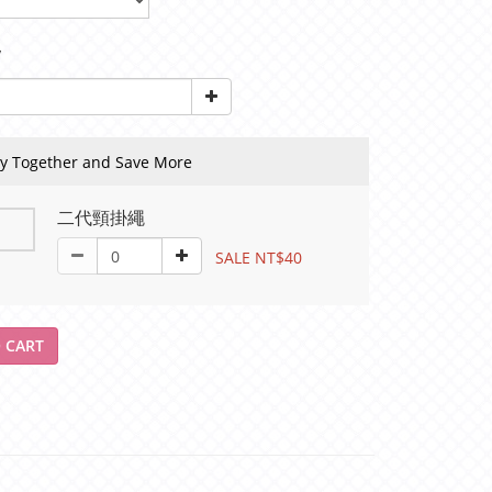
y
y Together and Save More
二代頸掛繩
SALE NT$40
 CART