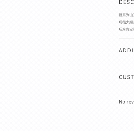
DESC
新系列山
玩很大經
玩粉肯定
ADDI
CUS
No rev