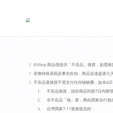
l
IOShop
商品僅提供「不良品」換貨，如需換
l
若無特殊原因及事先告知，商品送達超過七
E
l
不良品退換貨不需支付任何檢驗費，如未以
7
1.
不良品換貨，請於商品到貨
日內辦
2.
非不良品『換』貨，將由買家自行負
7-11
3.
台灣買家
退換貨流程：