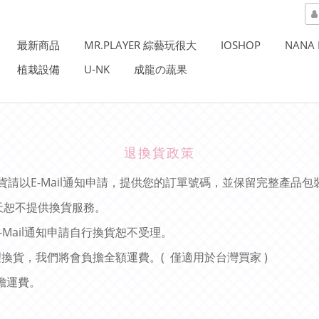
最新商品
MR.PLAYER 綜藝玩很大
IOSHOP
NANA 
植栽設備
U-NK
成龍の蔬果
退換貨政策
E-Mail
貨請以
通知申請，提供您的訂單號碼，並保留完整產品包
天恕不提供換貨服務。
-Mail
通知申請自行換貨恕不受理。
(
)
理換貨，我們將會負擔全額運費。
僅適用於台灣買家
擔運費。