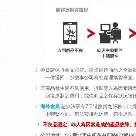
l
換貨請保持商品完好。請您維持商品之全新
一併退回，以便本公司為您處理換貨事宜
l
若商品發生因不當使用、拆卸等人為因素所
回復原狀之費用，或依商品之保存狀況按
7
l
海外會員
恕無法享有
日退換貨之服務，出
上聯繫不到、無法安排配送者，恕不退款
:
l
不良品認定
非人為因素造成的產品故障、
l
公司地址: 235 新北市中和區中正路872號16F-6 