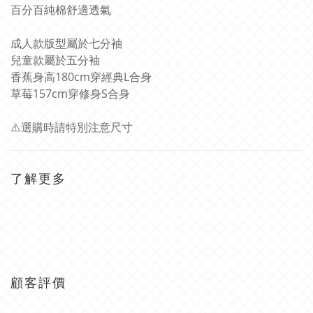
百分百純棉舒適透氣
成人款版型屬於七分袖
兒童款屬於五分袖
香蕉身高
180cm
穿經典
L
合身
草莓
157cm
穿修身
S
合身
⚠
選購時請特別注意尺寸
了解更多
顧客評價